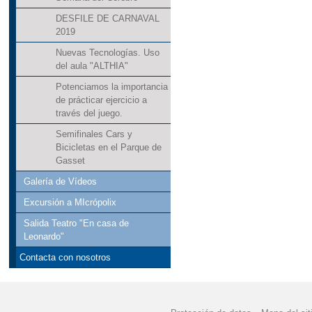
"EDUCACIÓN VIAL" P
DESFILE DE CARNAVAL
2019
"EL GOLF" SUS BENE
Nuevas Tecnologías. Uso
del aula "ALTHIA"
"EXCURSIÓN AL CASTI
Potenciamos la importancia
de prácticar ejercicio a
"HUERTO ESCOLAR 2
través del juego.
Semifinales Cars y
"HEMOS REPARTIDO A
Bicicletas en el Parque de
Gasset
"JORNADA PUERTAS 
Galería de Vídeos
"JUEGO DE LA OCA 
Excursión a MIcrópolix
Salida Teatro "En casa de
"LA PAZ ESTÁ EN TU
Leonardo"
"LA VUELTA AL MUNDO
Contacta con nosotros
"LA VUELTA AL MUNDO