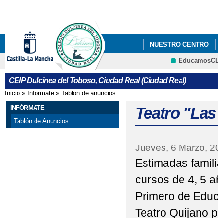
Pa
co
pri
NUESTRO CENTRO
EducamosC
"BIENVENIDOS"
"
CRFP
CEIP Dulcinea del Toboso, Ciudad Real (Ciudad Real)
"CARRERA DE PRIMAV
Inicio
»
Infórmate
»
Tablón de anuncios
Se encuentra usted aquí
"CONCURSO DE BELE
INFÓRMATE
Teatro "Las
Tablón de Anuncios
"CREACIÓN DE CUEN
Jueves, 6 Marzo, 2
"DÍA DE LAS LENGU
Estimadas famili
"DÍA CONTRA LA VIO
cursos de 4, 5 a
"DÍA DE LA ENSEÑAN
Primero de Educa
"DÍA DEL LIBRO"
Teatro Quijano p