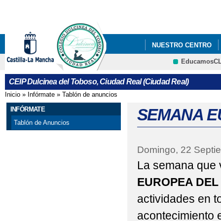
Pa
co
pri
NUESTRO CENTRO
EducamosC
"BIENVENIDOS"
"
CRFP
CEIP Dulcinea del Toboso, Ciudad Real (Ciudad Real)
"CARRERA DE PRIMAV
Inicio
»
Infórmate
»
Tablón de anuncios
Se encuentra usted aquí
"CONCURSO DE BELE
INFÓRMATE
SEMANA E
Tablón de Anuncios
"CREACIÓN DE CUEN
Domingo, 22 Septi
"DÍA DE LAS LENGU
La semana que v
"DÍA CONTRA LA VIO
EUROPEA DEL
"DÍA DE LA ENSEÑAN
actividades en t
"DÍA DEL LIBRO"
acontecimiento