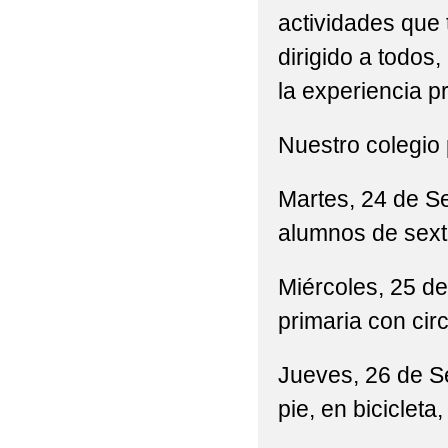
actividades que 
"EDUCACIÓN VIAL" P
dirigido a todos
"EL GOLF" SUS BENE
la experiencia p
"EXCURSIÓN AL CASTI
Nuestro colegio 
"HUERTO ESCOLAR 2
Martes, 24 de S
"HEMOS REPARTIDO A
alumnos de sexto
"JORNADA PUERTAS 
"JUEGO DE LA OCA 
Miércoles, 25 de
primaria con circ
"LA PAZ ESTÁ EN TU
"LA VUELTA AL MUNDO
Jueves, 26 de Se
pie, en bicicleta,
"LA VUELTA AL MUNDO