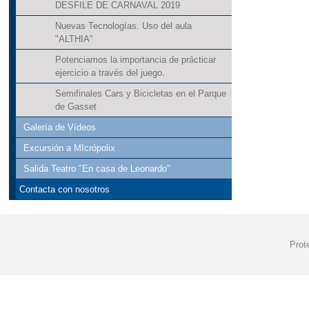
DESFILE DE CARNAVAL 2019
"JORNADA PUE
Nuevas Tecnologías. Uso del aula
"ALTHIA"
"LA PAZ ESTÁ 
Potenciamos la importancia de prácticar
ejercicio a través del juego.
"LA VUELTA AL 
Semifinales Cars y Bicicletas en el Parque
"LA VUELTA AL 
de Gasset
Galería de Vídeos
"MARCAPÁGINAS
Excursión a MIcrópolix
"PASEOS ESCO
Salida Teatro "En casa de Leonardo"
Contacta con nosotros
"PREMIOS DE L
"PRIMER CONC
Prot
"SHOW EDUCATI
"TALLER DE R