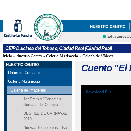
Pa
co
pri
NUESTRO CENTRO
EducamosC
"BIENVENIDOS"
"
CRFP
CEIP Dulcinea del Toboso, Ciudad Real (Ciudad Real)
"CARRERA DE PRIMAV
Inicio
»
Nuestro Centro
»
Galería Multimedia
»
Galería de Vídeos
Se encuentra usted aquí
"CONCURSO DE BELE
NUESTRO CENTRO
Cuento "El 
Datos de Contacto
"CREACIÓN DE CUEN
Galería Multimedia
"DÍA DE LAS LENGU
Galería de Imágenes
Download File
1er Premio "Certamen
"DÍA CONTRA LA VIO
Semana del Cerebro"
DESFILE DE CARNAVAL
"DÍA DE LA ENSEÑAN
2019
"DÍA DEL LIBRO"
Nuevas Tecnologías. Uso