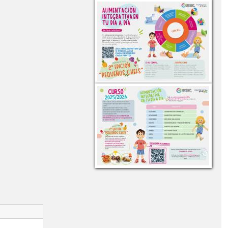
DE LA OCA ACCESIBLE"
"LA PAZ ESTÁ EN TUS MANOS"
BLE"
 AL MUNDO EN 80 DÍAS" DÍA DEL LIBRO 2023 E. PRIMARIA II
DICIEMBRE
"MENÚ COMEDOR" MES DE SEPTIEMBRE
NAVIDAD 2019"
"NOSOTROS PROPONEMOS"2026
AL AIRE LIBRE"
"PREMIOS EDUCACIÓN VIAL"
E LA CONSTITUCIÓN ESPAÑOLA"
MANA SANTA" 2023
DEFENSA PERSONAL Y JUDO"
ATRO DE LA CONSTITUCIÓN ESPAÑOLA 2019"