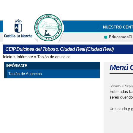
NUESTRO CEN
EducamosC
"CUENTACUENT
CEIP Dulcinea del Toboso, Ciudad Real (Ciudad Real)
"CONCURSO DE
Inicio
»
Infórmate
»
Tablón de anuncios
Se encuentra usted aquí
"CURSO PRIME
Menú C
INFÓRMATE
Tablón de Anuncios
"DÍA CONTRA L
Sábado, 6 Septi
"DÍA DEL LIBR
Estimadas fa
seres querido
"EDUCACIÓN VI
Un saludo y g
"EXCURSIÓN AL
"HALLOWEEN" 