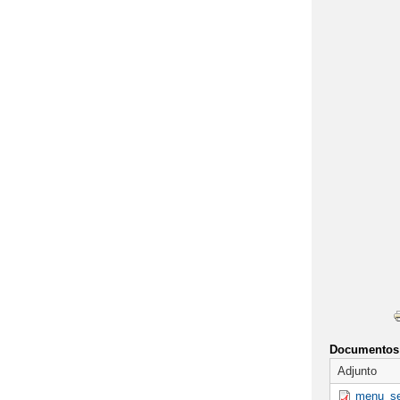
"JORNADA PUE
"LA PAZ ESTÁ 
"LA VUELTA AL 
"LA VUELTA AL 
"MARCAPÁGINAS
"PASEOS ESCO
"PREMIOS DE L
"PRIMER CONC
"SHOW EDUCATI
Documentos 
"TALLER DE R
Adjunto
menu_se