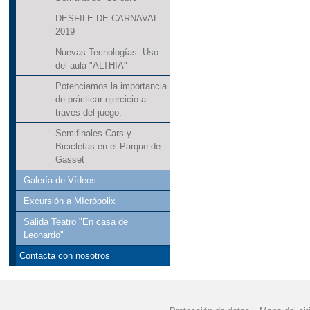
"EDUCACIÓN VIAL" P
DESFILE DE CARNAVAL
2019
"EL GOLF" SUS BENE
Nuevas Tecnologías. Uso
del aula "ALTHIA"
"EXCURSIÓN AL CASTI
Potenciamos la importancia
de prácticar ejercicio a
"HUERTO ESCOLAR 2
través del juego.
Semifinales Cars y
"HEMOS REPARTIDO A
Bicicletas en el Parque de
Gasset
"JORNADA PUERTAS 
Galería de Vídeos
"JUEGO DE LA OCA 
Excursión a MIcrópolix
Salida Teatro "En casa de
"LA PAZ ESTÁ EN TU
Leonardo"
"LA VUELTA AL MUNDO
Contacta con nosotros
"LA VUELTA AL MUNDO