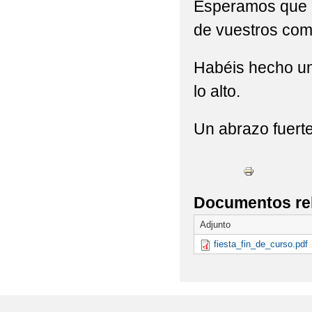
Esperamos que l
"EDUCACIÓN VIAL" P
de vuestros co
"EL GOLF" SUS BENE
Habéis hecho un 
"EXCURSIÓN AL CASTI
lo alto.
"HUERTO ESCOLAR 2
Un abrazo fuerte
"HEMOS REPARTIDO A
"JORNADA PUERTAS 
"JUEGO DE LA OCA 
Documentos re
Adjunto
"LA PAZ ESTÁ EN TU
fiesta_fin_de_curso.pdf
"LA VUELTA AL MUNDO
"LA VUELTA AL MUNDO