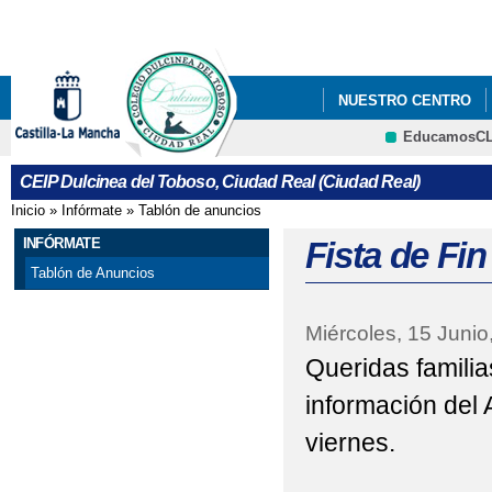
Pa
co
pri
NUESTRO CENTRO
EducamosC
"BIENVENIDOS"
"
CRFP
CEIP Dulcinea del Toboso, Ciudad Real (Ciudad Real)
"CARRERA DE PRIMAV
Inicio
»
Infórmate
»
Tablón de anuncios
Se encuentra usted aquí
"CONCURSO DE BELE
INFÓRMATE
Fista de Fi
Tablón de Anuncios
"CREACIÓN DE CUEN
Miércoles, 15 Junio
"DÍA DE LAS LENGU
Queridas familia
"DÍA CONTRA LA VIO
información del 
"DÍA DE LA ENSEÑAN
viernes.
"DÍA DEL LIBRO"