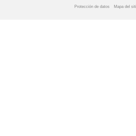
"LA VUELTA AL MUNDO
Protección de datos
Mapa del sit
"MENÚ COMEDOR" M
"MERCADILLO SOLID
"PASEOS ESCOLARES
"PREMIOS EDUCACIÓ
"PREMIOS DEL DÍA D
"PRIMER CONCURSO 
"SEMANA SANTA" 202
"TALLER DE DEFENS
"TALLER DE ROBÓTIC
"TIEMPOS PARA ESCR