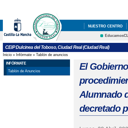
Pa
co
pri
NUESTRO CENTRO
EducamosC
"BIENVENIDOS"
"
CRFP
CEIP Dulcinea del Toboso, Ciudad Real (Ciudad Real)
"CARRERA DE PRIMAV
Inicio
»
Infórmate
»
Tablón de anuncios
Se encuentra usted aquí
"CONCURSO DE BELE
INFÓRMATE
El Gobierno
Tablón de Anuncios
"CREACIÓN DE CUEN
procedimien
"DÍA DE LAS LENGU
Alumnado d
"DÍA CONTRA LA VIO
decretado p
"DÍA DE LA ENSEÑAN
"DÍA DEL LIBRO"