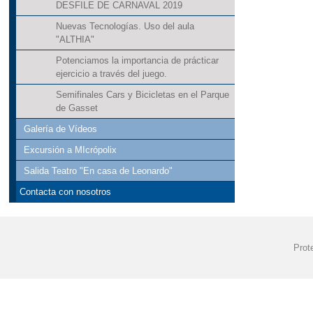
DESFILE DE CARNAVAL 2019
"JORNADA PUE
Nuevas Tecnologías. Uso del aula
"ALTHIA"
"LA PAZ ESTÁ 
Potenciamos la importancia de prácticar
ejercicio a través del juego.
"LA VUELTA AL 
Semifinales Cars y Bicicletas en el Parque
"LA VUELTA AL 
de Gasset
Galería de Vídeos
"MARCAPÁGINAS
Excursión a MIcrópolix
"PASEOS ESCO
Salida Teatro "En casa de Leonardo"
Contacta con nosotros
"PREMIOS DE L
"PRIMER CONC
Prot
"SHOW EDUCATI
"TALLER DE R