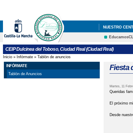
NUESTRO CEN
EducamosC
"CUENTACUENT
CEIP Dulcinea del Toboso, Ciudad Real (Ciudad Real)
"CONCURSO DE
Inicio
»
Infórmate
»
Tablón de anuncios
Se encuentra usted aquí
"CURSO PRIME
Fiesta
INFÓRMATE
Tablón de Anuncios
"DÍA CONTRA L
Martes, 11 Febr
"DÍA DEL LIBR
Queridas fami
"EDUCACIÓN VI
El próximo mi
Desde nuestro
"EXCURSIÓN AL
"HALLOWEEN" 