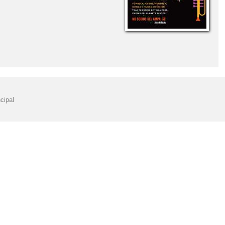
DE LA OCA ACCESIBLE"
"LA PAZ ESTÁ EN TUS MANOS"
BLE"
 AL MUNDO EN 80 DÍAS" DÍA DEL LIBRO 2023 E. PRIMARIA II
DICIEMBRE
"MENÚ COMEDOR" MES DE SEPTIEMBRE
NAVIDAD 2019"
"NOSOTROS PROPONEMOS"2026
cipal
AL AIRE LIBRE"
"PREMIOS EDUCACIÓN VIAL"
E LA CONSTITUCIÓN ESPAÑOLA"
MANA SANTA" 2023
DEFENSA PERSONAL Y JUDO"
ATRO DE LA CONSTITUCIÓN ESPAÑOLA 2019"