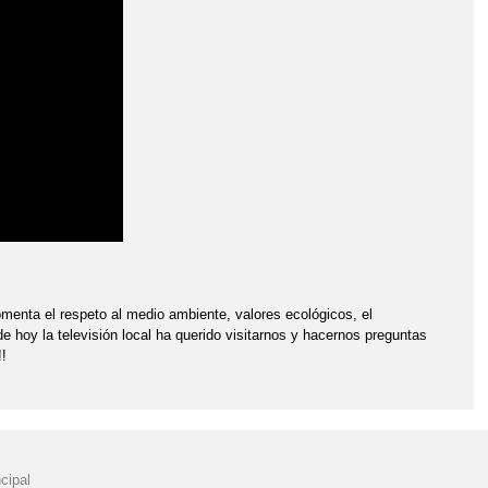
DE LA OCA ACCESIBLE"
"LA PAZ ESTÁ EN TUS MANOS"
BLE"
 AL MUNDO EN 80 DÍAS" DÍA DEL LIBRO 2023 E. PRIMARIA II
DICIEMBRE
"MENÚ COMEDOR" MES DE SEPTIEMBRE
NAVIDAD 2019"
"NOSOTROS PROPONEMOS"2026
AL AIRE LIBRE"
"PREMIOS EDUCACIÓN VIAL"
E LA CONSTITUCIÓN ESPAÑOLA"
menta el respeto al medio ambiente, valores ecológicos, el
de hoy la televisión local ha querido visitarnos y hacernos preguntas
MANA SANTA" 2023
!
DEFENSA PERSONAL Y JUDO"
ATRO DE LA CONSTITUCIÓN ESPAÑOLA 2019"
cipal