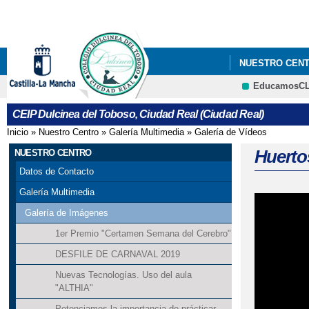
NUESTRO CEN
EducamosC
"CUENTACUENT
CEIP Dulcinea del Toboso, Ciudad Real (Ciudad Real)
"CONCURSO DE
Inicio
»
Nuestro Centro
»
Galería Multimedia
»
Galería de Vídeos
Se encuentra usted aquí
"CURSO PRIME
Huerto
NUESTRO CENTRO
Datos de Contacto
"DÍA CONTRA L
Galería Multimedia
"DÍA DEL LIBR
Galería de Imágenes
1er Premio "Certamen Semana del Cerebro"
"EDUCACIÓN VI
DESFILE DE CARNAVAL 2019
"EXCURSIÓN AL
Nuevas Tecnologías. Uso del aula
"ALTHIA"
"HALLOWEEN" 
Potenciamos la importancia de prácticar