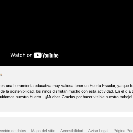
RTAS ABIERTAS"
"JORNADA DE PUERTAS ABIERTAS"
"JUEGO 
EN TUS MANOS"
"LA BATALLA DE TROYA"
"LA MOCHILA INVISI
MUNDO EN 80 DÍAS" DÍA DEL LIBRO 2023 E. PRIMARIA
"LA VUELTA
MUNDO EN 80 DÍAS" (DÍA DEL LIBRO)
"MENÚ COMEDOR" MES DE 
 DÍA DEL LIBRO"
"MERCADILLO SOLIDARIO POR UCRANIA"
"
LARES", TORRALBA DE CALATRAVA
"POTENCIANDO EL DEPORTE 
A DIPUTACIÓN. CONSTITUCIÓN ESPAÑOLA"
"PREMIOS DEL DÍA D
 es una herramienta educativa muy valiosa tener un Huerto Escolar, ya que fo
de la sostenibilidad, los niños disfrutan mucho con esta actividad. En el día 
URSO DE CASAS ENCANTADAS"
"SEMANA DE LA CIENCIA"
"SE
idamos nuestro Huerto. ¡¡¡Muchas Gracias por hacer visible nuestro trabajo!!
VO" IES ATENEA JUEG-ATENEA.
"ST. PATRICK"
"TALLER DE 
EANIMACIÓN CARDIO PULMONAR"
"TALLER DE ROBÓTICA"
"TE
ección de datos
Mapa del sitio
Accesibilidad
Aviso Legal
Página Prin