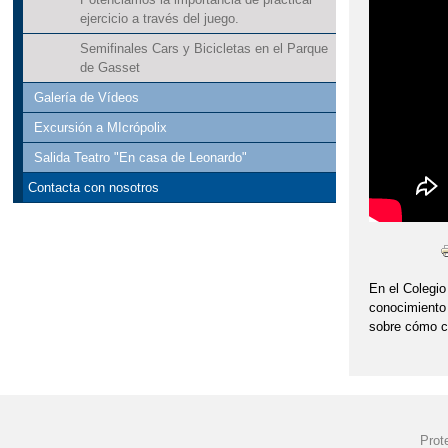
ejercicio a través del juego.
"JORNADA PUE
Semifinales Cars y Bicicletas en el Parque
de Gasset
"LA PAZ ESTÁ 
Galería de Vídeos
"LA VUELTA AL 
Excursión a MIcrópolix
"LA VUELTA AL 
Salida Teatro "En casa de Leonardo"
Contacta con nosotros
"MARCAPÁGINAS
"PASEOS ESCO
"PREMIOS DE L
En el Colegio
conocimiento 
"PRIMER CONC
sobre cómo cu
"SHOW EDUCATI
"TALLER DE R
Prot